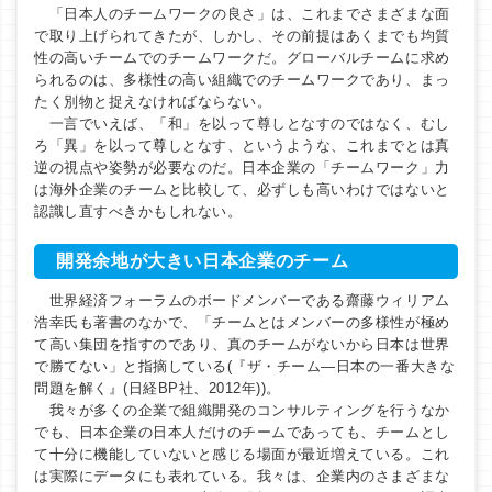
「日本人のチームワークの良さ」は、これまでさまざまな面
で取り上げられてきたが、しかし、その前提はあくまでも均質
性の高いチームでのチームワークだ。グローバルチームに求め
られるのは、多様性の高い組織でのチームワークであり、まっ
たく別物と捉えなければならない。
一言でいえば、「和」を以って尊しとなすのではなく、むし
ろ「異」を以って尊しとなす、というような、これまでとは真
逆の視点や姿勢が必要なのだ。日本企業の「チームワーク」力
は海外企業のチームと比較して、必ずしも高いわけではないと
認識し直すべきかもしれない。
開発余地が大きい日本企業のチーム
世界経済フォーラムのボードメンバーである齋藤ウィリアム
浩幸氏も著書のなかで、「チームとはメンバーの多様性が極め
て高い集団を指すのであり、真のチームがないから日本は世界
で勝てない」と指摘している(『ザ・チーム―日本の一番大きな
問題を解く』(日経BP社、2012年))。
我々が多くの企業で組織開発のコンサルティングを行うなか
でも、日本企業の日本人だけのチームであっても、チームとし
て十分に機能していないと感じる場面が最近増えている。これ
は実際にデータにも表れている。我々は、企業内のさまざまな