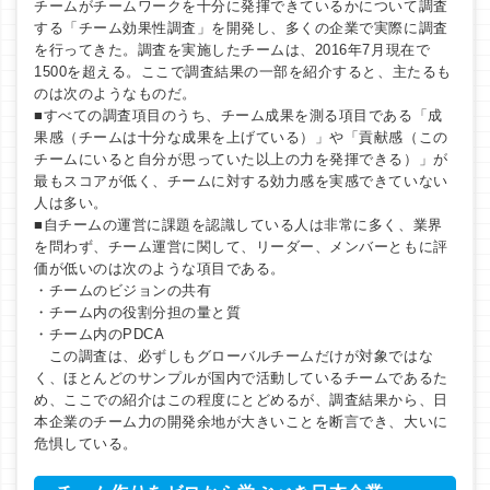
チームがチームワークを十分に発揮できているかについて調査
する「チーム効果性調査」を開発し、多くの企業で実際に調査
を行ってきた。調査を実施したチームは、2016年7月現在で
1500を超える。ここで調査結果の一部を紹介すると、主たるも
のは次のようなものだ。
■すべての調査項目のうち、チーム成果を測る項目である「成
果感（チームは十分な成果を上げている）」や「貢献感（この
チームにいると自分が思っていた以上の力を発揮できる）」が
最もスコアが低く、チームに対する効力感を実感できていない
人は多い。
■自チームの運営に課題を認識している人は非常に多く、業界
を問わず、チーム運営に関して、リーダー、メンバーともに評
価が低いのは次のような項目である。
・チームのビジョンの共有
・チーム内の役割分担の量と質
・チーム内のPDCA
この調査は、必ずしもグローバルチームだけが対象ではな
く、ほとんどのサンプルが国内で活動しているチームであるた
め、ここでの紹介はこの程度にとどめるが、調査結果から、日
本企業のチーム力の開発余地が大きいことを断言でき、大いに
危惧している。