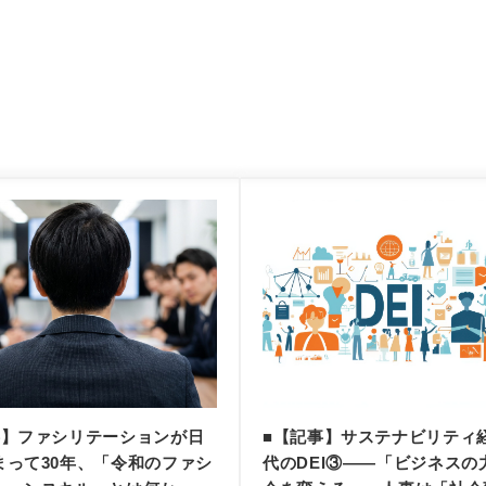
事】ファシリテーションが日
■【記事】サステナビリティ
まって30年、「令和のファシ
代のDEI③——「ビジネスの