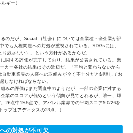
・エネルギー）
のだが、Social （社会）については全業種・全企業が評
域の中でも人権問題への対処が重視されている。SDGsには、
d（誰一人とり残さない）」という方針があるからだ。
」に関する評価が完了しており、結果が公表されている。業
車メーカー各社の結果はその近辺だ。「平均と変わらないから
は自動車業界の人権への取組みが全く不十分だと糾弾してお
奮起しなければならない。
り組みの評価はまだ調査中のようだが、一部の企業に対する
本企業のスコアが低めという傾向が見てとれるが、唯一、輝
6点中19.5点で、アパレル業界での平均スコア9.0/26を
トップはアディダスの23点。）
題への対処が不可欠