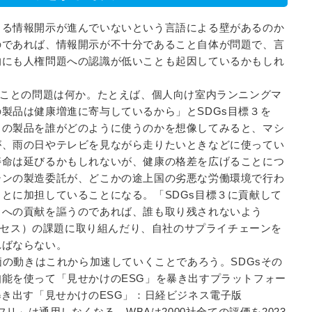
よる情報開示が進んでいないという言語による壁があるのか
のであれば、情報開示が不十分であること自体が問題で、言
的にも人権問題への認識が低いことも起因しているかもしれ
うことの問題は何か。たとえば、個人向け室内ランニングマ
製品は健康増進に寄与しているから」とSDGs目標３を
この製品を誰がどのように使うのかを想像してみると、マシ
が、雨の日やテレビを見ながら走りたいときなどに使ってい
寿命は延びるかもしれないが、健康の格差を広げることにつ
シンの製造委託が、どこかの途上国の劣悪な労働環境で行わ
とに加担していることになる。「SDGs目標３に貢献して
３への貢献を謳うのであれば、誰も取り残されないよう
公正なアクセス）の課題に取り組んだり、自社のサプライチェーンを
ればならない。
価の動きはこれから加速していくことであろう。SDGsその
能を使って「見せかけのESG」を暴き出すプラットフォー
暴き出す「見せかけのESG」：日経ビジネス電子版
いるフリ」は通用しなくなる。WBAは2000社全ての評価を2023