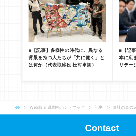
■【記事】多様性の時代に、異なる
■【記
背景を持つ人たちが「共に働く」と
本に広
は何か（代表取締役 松村卓朗）
リテー
Web版 組織開発ハンドブック
記事
貴社の真のS
Contact