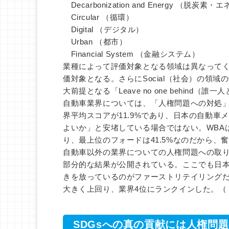
Decarbonization and Energy （脱炭素
Circular （循環）
Digital （デジタル）
Urban （都市）
Financial System （金融システム）
業種によって評価対象となる領域は異なってくる
価対象となる。さらにSocial（社会）の領
大前提となる「Leave no one behin
自動車業界については、「人権問題への対処
界平均スコアが11.9%であり、日本の自動
よいか」と安堵している場合ではない。WBA
り、最上位のフォードは41.5%なのだから、
自動車以外の業界についての人権問題への取
部分的な結果が公開されている。ここでも日
きを放っているのがファーストリテイリングだ。2
大きく上回り、業界4位にランクインした。（
SDGsへの真の貢献には人権問