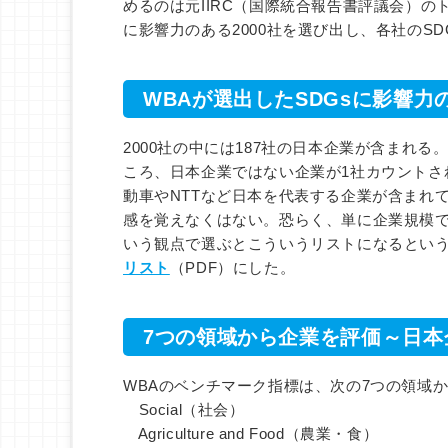
めるのは元IIRC（国際統合報告書評議会）の
に影響力のある2000社を選び出し、各社のS
WBAが選出したSDGsに影響力
2000社の中には187社の日本企業が含まれる
ころ、日本企業ではない企業が1社カウントされ
動車やNTTなど日本を代表する企業が含まれ
感を覚えなくはない。恐らく、単に企業規模で
いう観点で選ぶとこういうリストになるとい
リスト
（PDF）にした。
7つの領域から企業を評価～日本
WBAのベンチマーク指標は、次の7つの領域
Social（社会）
Agriculture and Food（農業・食）