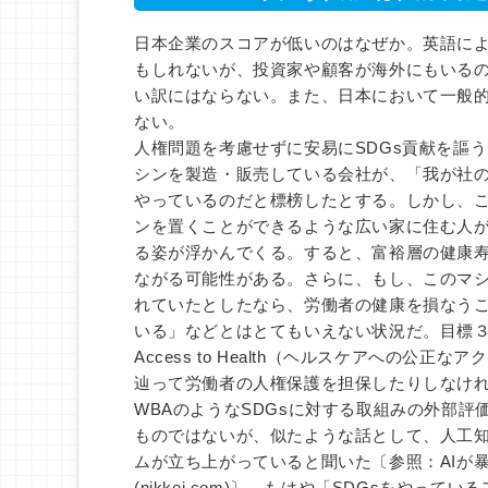
日本企業のスコアが低いのはなぜか。英語に
もしれないが、投資家や顧客が海外にもいる
い訳にはならない。また、日本において一般
ない。
人権問題を考慮せずに安易にSDGs貢献を謳
シンを製造・販売している会社が、「我が社の
やっているのだと標榜したとする。しかし、
ンを置くことができるような広い家に住む人
る姿が浮かんでくる。すると、富裕層の健康
ながる可能性がある。さらに、もし、このマ
れていたとしたなら、労働者の健康を損なうこ
いる」などとはとてもいえない状況だ。目標
Access to Health（ヘルスケアへの
辿って労働者の人権保護を担保したりしなけ
WBAのようなSDGsに対する取組みの外部評
ものではないが、似たような話として、人工知
ムが立ち上がっていると聞いた〔参照：AIが
(nikkei.com)〕。もはや「SDGsをやって