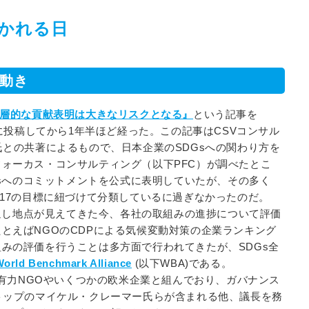
暴かれる日
の動き
表層的な貢献表明は大きなリスクとなる』
という記事を
ーに投稿してから1年半ほど経った。この記事はCSVコンサル
氏との共著によるもので、日本企業のSDGsへの関わり方を
ォーカス・コンサルティング（以下PFC）が調べたとこ
Gsへのコミットメントを公式に表明していたが、その多く
の17の目標に紐づけて分類しているに過ぎなかったのだ。
り返し地点が見えてきた今、各社の取組みの進捗について評価
とえばNGOのCDPによる気候変動対策の企業ランキング
みの評価を行うことは多方面で行われてきたが、SDGs全
orld Benchmark Alliance
(以下WBA)である。
の有力NGOやいくつかの欧米企業と組んでおり、ガバナンス
トップのマイケル・クレーマー氏らが含まれる他、議長を務