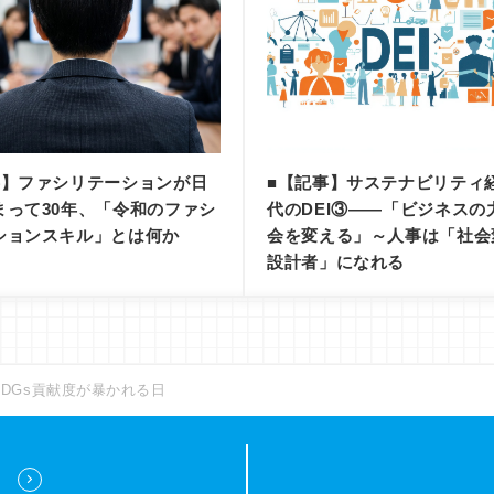
事】ファシリテーションが日
■【記事】サステナビリティ
まって30年、「令和のファシ
代のDEI③——「ビジネスの
ションスキル」とは何か
会を変える」～人事は「社会
設計者」になれる
DGs貢献度が暴かれる日