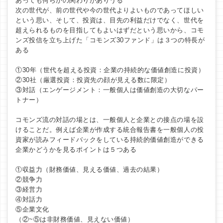
あっても何らかの関わりがありうる
次の世代が、前の世代や今の世代よりよいものであってほしい
という思い、そして、投資は、目先の利益だけでなく、世代を
超えられるものを目指してもよいはずだという思いから、コモ
ンズ投信を立ち上げた「コモンズ30ファンド」は３つの特長が
ある
①30年（世代を超える投資：企業の持続的な価値創造に投資）
②30社（厳選投資：投資先の顔が見える数に限定）
③対話（エンゲージメント：一般個人は価値創造の大切なパー
トナー）
コモンズ流の対話の場とは、一般個人と企業との接点の場を設
けることだ。例えば企業が作成する統合報告書を一般個人の投
資家が読みフィードバックをしている持続的価値創造ができる
企業かどうかを見るポイントは５つある
①収益力（財務価値、見える価値、過去の結果）
②競争力
③経営力
④対話力
⑤企業文化
（②~⑤は非財務価値、見えない価値）