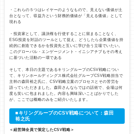
・これらの５つはレイヤーのようなもので、見えない価値が土
台となって、収益力という財務的価値が「見える価値」として
現れる
・投資家として、議決権を行使することに留まることなく、
ESG投資を対話のツールとして捉え、どうしたら企業価値を持
続的に創造できるかを投資先と互いに学び合う立場でいたい。
このグローバル・エンゲージメント・イニシアチブもその考え
に基づいた活動の一環である
そして、本日の主題であるキリングループのCSV戦略につい
て、キリンホールディングス株式会社グループCSV戦略担当で
主幹の森田裕之氏に、CSV戦略立案のプロセスとその苦労を
語っていただきました。森田さんならではの話術で、会場は何
度も笑いに包まれました。内容も興味深いことばかりでした
が、ここでは概略のみをご紹介いたします。
■キリングループのCSV戦略について：森田
裕之氏
＜経営陣全員で策定したCSV戦略＞