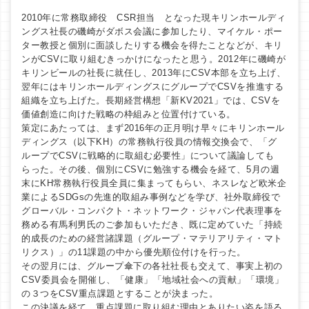
2010年に常務取締役 CSR担当 となった現キリンホールディ
ングス社長の磯崎がダボス会議に参加したり、マイケル・ポー
ター教授と個別に面談したりする機会を得たことなどが、キリ
ンがCSVに取り組むきっかけになったと思う。2012年に磯崎が
キリンビールの社長に就任し、2013年にCSV本部を立ち上げ、
翌年にはキリンホールディングスにグループでCSVを推進する
組織を立ち上げた。長期経営構想「新KV2021」では、CSVを
価値創造に向けた戦略の枠組みと位置付けている。
策定にあたっては、まず2016年の正月明け早々にキリンホール
ディングス（以下KH）の常務執行役員の情報交換会で、「グ
ループでCSVに戦略的に取組む必要性」について議論しても
らった。その後、個別にCSVに勉強する機会を経て、5月の週
末にKH常務執行役員全員に集まってもらい、ネスレなど欧米企
業によるSDGsの先進的取組み事例などを学び、社外取締役で
グローバル・コンパクト・ネットワーク・ジャパン代表理事を
務める有馬利男氏のご参加もいただき、既に定めていた「持続
的成長のための経営諸課題（グループ・マテリアリティ・マト
リクス）」の11課題の中から優先順位付けを行った。
その翌月には、グループ傘下の各社社長も交えて、事実上初の
CSV委員会を開催し、「健康」「地域社会への貢献」「環境」
の３つをCSV重点課題とすることが決まった。
この決議を経て、重点課題に取り組む理由とありたい姿を語る