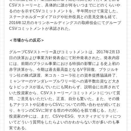
CSVストーリーと、具体的に誰が何をいつまでにどのくらいや
るのかを示すCSVコミットメントを、半年間かけて策定した。
ステークホルダーダイアログや社外役員との意見交換も経て、
2016年12月のキリンホールディングスの取締役会にてグループ
CSVコミットメントが承認された。
＜市場からの反応＞
グループCSVストーリー及びコミットメントは、2017年2月13
日の決算および事業方針発表会にて対外発表された。発表内容
には、前期のブラジル事業における特損の影響による史上初の
赤字決算から、今期は過去最高益となるV字回復、ブラジルキ
リン社の株式譲渡、米コカ・コーラ社との資本提携協議終了、
ミャンマーのマンダレーブルワリー社への過半数出資など大き
なトピックスが並んでいたにも関わらず、説明会に出席されて
いた投資家から、CSVストーリー／コミットメントについて質
問、ご意見をいただいた。正直、自分も驚いた。また、その後
もアナリストや記者からCSVについての問い合わせが続いてお
り、キリンのCSVに対する世の中の関心を肌で感じる。ただ、
投資家の中には、まだ、CSVやESG、サスティナビリティにつ
いてどういう質問をしたらよいのかわからない方が多いのも事
実である。