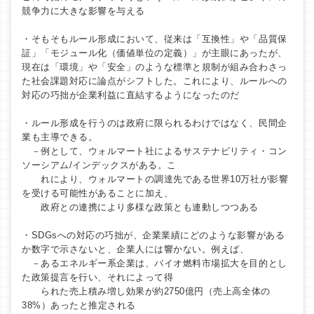
競争力に大きな影響を与える
・そもそもルール形成において、従来は「互換性」や「品質保
証」「モジュール化（価値単位の定義）」が主眼にあったが、
現在は「環境」や「安全」のような標準と規制が組み合わさっ
た社会課題対応に論点がシフトした。これにより、ルールへの
対応の巧拙が企業利益に直結するようになったのだ
・ルール形成を行うのは政府に限られるわけではなく、民間企
業も主導できる。
－例として、ウォルマート社によるサステナビリティ・コン
ソーシアム/インデックスがある。こ
れにより、ウォルマートの調達先である世界10万社が影響
を受ける可能性があることに加え、
政府との連携により多様な政策とも連動しつつある
・SDGsへの対応の巧拙が、企業業績にどのような影響がある
か数字で示さないと、企業人には響かない。例えば、
－あるエネルギー系企業は、バイオ燃料市場拡大を目的とし
た政策提言を行い、それによって得
られた売上積み増し効果が約2750億円（売上高全体の
38%）あったと推定される