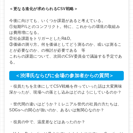
＜更なる進化が求められるCSV戦略＞
今後に向けても、いくつか課題があると考えている。
①短期P/Lとのコンフリクト。特に、これからの環境の取組み
は費用増になる。
②社会課題をトリガーとしたR&D。
③価値の測り方。何を価値としてどう測るのか、或いは測るこ
とが必要なのか、の検討が必要である 等
これらの課題について、次回のCSV委員会で議論する予定であ
る。
＜渋澤氏ならびに会場の参加者からの質問＞
・役員たちを主体にしてCSV戦略を作っていった話は大変興味
深かったが、現場への落とし込みはどのようにしているのか？
・世代間の違いはどうか？ミレニアル世代の社員の方たちは、
SDGsへの関心が強いのか、あるいは無関心なのか？
・役員の中で、温度差などはあったのか？