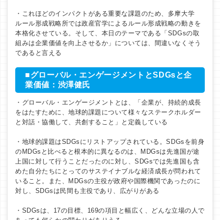
・これほどのインパクトがある重要な課題のため、多摩大学
ルール形成戦略所では政産官学によるルール形成戦略の動きを
本格化させている。そして、本日のテーマである「SDGsの取
組みは企業価値を向上させるか」については、間違いなくそう
であると言える
■グローバル・エンゲージメントとSDGsと企
業価値：渋澤健氏
・グローバル・エンゲージメントとは、「企業が、持続的成長
をはたすために、地球的課題について様々なステークホルダー
と対話・協働して、共創すること」と定義している
・地球的課題はSDGsにリストアップされている。SDGsを前身
のMDGsと比べると根本的に異なるのは、MDGsは先進国が途
上国に対して行うことだったのに対し、SDGsでは先進国も含
めた自分たちにとってのサステイナブルな経済成長が問われて
いること。また、MDGsの主役が政府や国際機関であったのに
対し、SDGsは民間も主役であり、広がりがある
・SDGsは、17の目標、169の項目と幅広く、どんな立場の人で