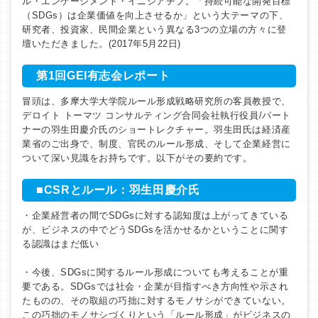
ル・エンゲージメント・イニシアチブ。「持続可能な開発目標
（SDGs）は企業価値を向上させるか」という大テーマの下、
研究者、投資家、民間企業という異なる3つの立場の方々に登
壇いただきました。(2017年5月22日)
第1回GEI有志会レポート
冒頭は、多摩大学大学院ルール形成戦略研究所の客員教授で、
デロイト トーマツ コンサルティング合同会社執行役員/パート
ナーの羽生田慶介氏のショートレクチャー。羽生田氏は経済産
業省のご出身で、制度、官民のルール形成、そして企業経営に
ついて深い見識をお持ちです。以下がその要約です。
■CSRとルール：羽生田慶介氏
・企業経営者の間でSDGsに対する認知度は上がってきている
が、ビジネスの中でどうSDGsを活かせるかということに関す
る認識はまだ低い
・今後、SDGsに関するルール形成についても考えることが重
要である。SDGsでは社会・企業が目指すべき方向性や示され
たものの、その取組の巧拙に対するモノサシができていない。
この巧拙のモノサシづくりという「ルール形成」がビジネスの