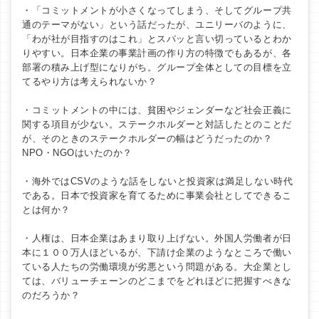
・「コミットメントが小さくなってしまう、そしてグループ共
通のテーマがない」という話だったが、ユニリーバのように、
「わが社が目指すのはこれ」とスパッと言い切っているとわか
りやすい。日本企業の事業計画の作り方の特徴でもあるが、各
部署の積み上げ型になりがち。グループ全体としての目標を立
てるやり方は考えられないか？
・コミットメントの中には、貧困やジェンダーなど社会正義に
関する項目が少ない。ステークホルダーと対話したとのことだ
が、そのときのステークホルダーの幅はどうだったのか？
NPO・NGOはいたのか？
・海外ではCSVのような話をしないと投資家は満足しない時代
である。日本で投資家を育てるために事業会社としてできるこ
とは何か？
・人権は、日本企業はあまり取り上げない。外国人労働者が日
本に１００万人ほどいるが、下請け企業のようなところで働い
ている人たちの労働環境が劣悪という問題がある。大企業とし
ては、バリューチェーンのどこまでをどれほどに把握すべきな
のだろうか？