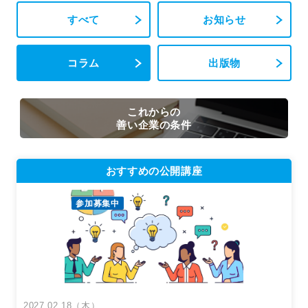
すべて
お知らせ
コラム
出版物
これからの
善い企業の条件
おすすめの公開講座
参加募集中
2027.02.18（木）