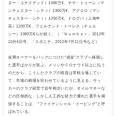
ター・ユナイテッド）1380万€、ヤヤ・トゥーレ（マ
ンチェスター・シティ）1300万€、アグエロ（マン
チェスター・シティ）1250万€、ドログバ（上海申
花）1200万€、フェルナンド・トーレス（チェル
シー）1080万€らが続く。（「Ｎｕｍｂｅｒ」2012年
10月6日号、「スポニチ」2012年7月11日号など）
金満オーナーをバックにつけた“成金”クラブへ移籍し
た選手ばかりが並ぶ。メッシやＣロナウド以上に払う
のだから、こうしたクラブの投資は常軌を逸してい
て、市場の相場を狂わせているように見える。サッ
カーのクラブ経営で近年相次いだが、オイルマネーな
どの圧倒的な、しかし人工的な財力で優れた選手を補
強することは、 “ファイナンシャル・ドーピング”と呼
ばれている。