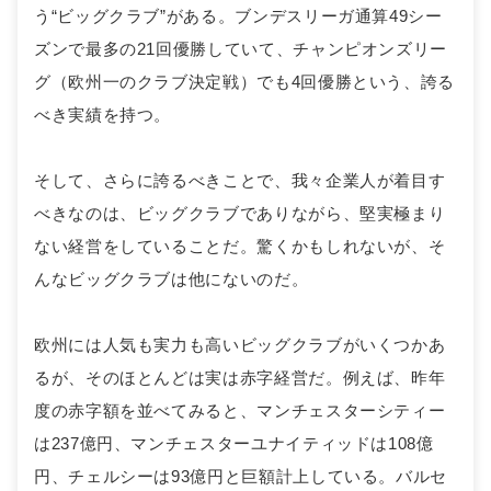
う“ビッグクラブ”がある。ブンデスリーガ通算49シー
ズンで最多の21回優勝していて、チャンピオンズリー
グ（欧州一のクラブ決定戦）でも4回優勝という、誇る
べき実績を持つ。
そして、さらに誇るべきことで、我々企業人が着目す
べきなのは、ビッグクラブでありながら、堅実極まり
ない経営をしていることだ。驚くかもしれないが、そ
んなビッグクラブは他にないのだ。
欧州には人気も実力も高いビッグクラブがいくつかあ
るが、そのほとんどは実は赤字経営だ。例えば、昨年
度の赤字額を並べてみると、マンチェスターシティー
は237億円、マンチェスターユナイティッドは108億
円、チェルシーは93億円と巨額計上している。バルセ