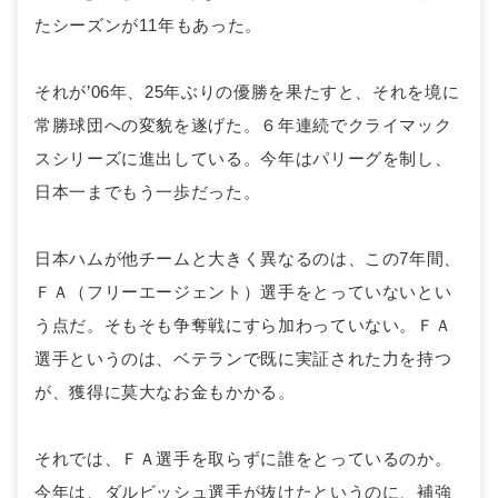
たシーズンが11年もあった。
それが’06年、25年ぶりの優勝を果たすと、それを境に
常勝球団への変貌を遂げた。６年連続でクライマック
スシリーズに進出している。今年はパリーグを制し、
日本一までもう一歩だった。
日本ハムが他チームと大きく異なるのは、この7年間、
ＦＡ（フリーエージェント）選手をとっていないとい
う点だ。そもそも争奪戦にすら加わっていない。ＦＡ
選手というのは、ベテランで既に実証された力を持つ
が、獲得に莫大なお金もかかる。
それでは、ＦＡ選手を取らずに誰をとっているのか。
今年は、ダルビッシュ選手が抜けたというのに、補強