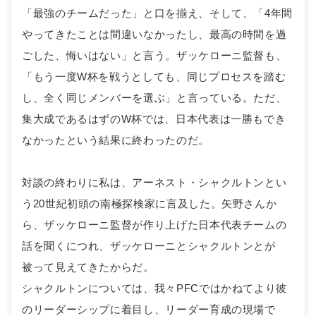
「最強のチームだった」と口を揃え、そして、「4年間
やってきたことは間違いなかったし、最高の時間を過
ごした、悔いはない」と言う。ザッケローニ監督も、
「もう一度W杯を戦うとしても、同じプロセスを踏む
し、全く同じメンバーを選ぶ」と言っている。ただ、
集大成であるはずのW杯では、日本代表は一勝もでき
なかったという結果に終わったのだ。
対談の終わりに私は、アーネスト・シャクルトンとい
う20世紀初頭の南極探検家に言及した。矢野さんか
ら、ザッケローニ監督が作り上げた日本代表チームの
話を聞くにつれ、ザッケローニとシャクルトンとが
被って見えてきたからだ。
シャクルトンについては、我々PFCではかねてより彼
のリーダーシップに着目し、リーダー育成の現場で