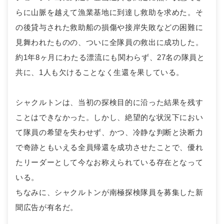
らに山脈を越えて漁業基地に到達し救助を求めた。そ
の後貸与された救助船の損傷や接岸失敗などの困難に
見舞われたものの、ついに全隊員の救出に成功した。
約1年8ヶ月にわたる漂流にも関わらず、27名の隊員と
共に、1人も欠けることなく生還を果している。
シャクルトンは、当初の探検目的に沿った結果を残す
ことはできなかった。しかし、絶望的な状況下におい
て隊員の希望を失わせず、かつ、冷静な判断と決断力
で奇跡ともいえる全員帰還を成功させたことで、優れ
たリーダーとして今なお称えられている存在となって
いる。
ちなみに、シャクルトンが南極探検隊員を募集した新
聞広告が有名だ。