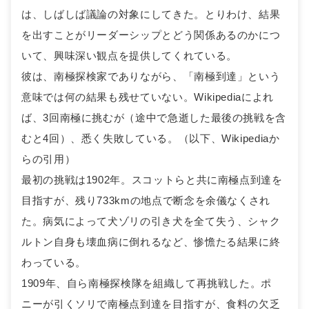
は、しばしば議論の対象にしてきた。とりわけ、結果
を出すことがリーダーシップとどう関係あるのかにつ
いて、興味深い観点を提供してくれている。
彼は、南極探検家でありながら、「南極到達」という
意味では何の結果も残せていない。Wikipediaによれ
ば、3回南極に挑むが（途中で急逝した最後の挑戦を含
むと4回）、悉く失敗している。（以下、Wikipediaか
らの引用）
最初の挑戦は1902年。スコットらと共に南極点到達を
目指すが、残り733kmの地点で断念を余儀なくされ
た。病気によって犬ゾリの引き犬を全て失う、シャク
ルトン自身も壊血病に倒れるなど、惨憺たる結果に終
わっている。
1909年、自ら南極探検隊を組織して再挑戦した。ポ
ニーが引くソリで南極点到達を目指すが、食料の欠乏