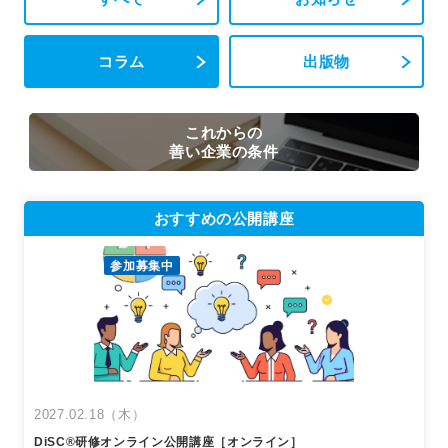
コラム
出版物
これからの
善い企業の条件
おすすめの公開講座
参加募集中
2027.02.18（木）
DiSC®︎研修オンライン公開講座［オンライン］