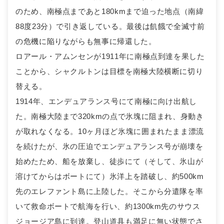
のため、南極点まであと180kmまで迫った地点（南緯
88度23分）で引き返している。最後は飢餓で全滅寸前
の危機に陥りながらも無事に帰還した。
ロアール・アムンセンが1911年に南極点到達を果した
ことから、シャクルトンは目標を南極大陸横断に切り
替える。
1914年、エンデュアランス号にて南極に向け出航し
た。南極大陸まで320kmの点で氷塊に阻まれ、身動き
が取れなくなる。10ヶ月ほど氷塊に囲まれたまま漂流
を続けたが、氷の圧迫でエンデュアランス号が崩壊を
始めたため、船を放棄し、徒歩にて（そして、氷山が
溶けてからはボートにて）氷洋上を踏破し、約500km
先のエレファント島に上陸した。そこから分遣隊を率
いて救命ボートで航海を行い、約1300km先のサウス
ジョージア島に到達。登山道具も満足に無い状態でさ