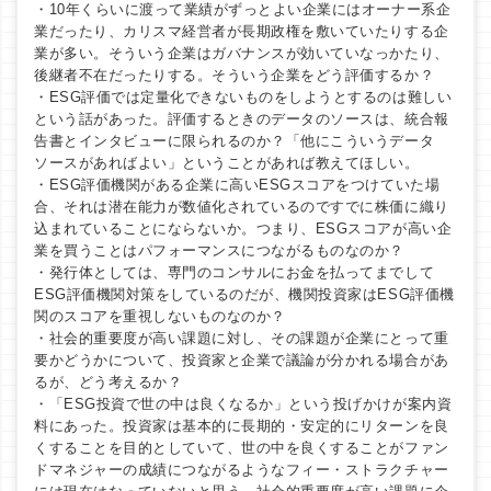
・10年くらいに渡って業績がずっとよい企業にはオーナー系企
業だったり、カリスマ経営者が長期政権を敷いていたりする企
業が多い。そういう企業はガバナンスが効いていなっかたり、
後継者不在だったりする。そういう企業をどう評価するか？
・ESG評価では定量化できないものをしようとするのは難しい
という話があった。評価するときのデータのソースは、統合報
告書とインタビューに限られるのか？「他にこういうデータ
ソースがあればよい」ということがあれば教えてほしい。
・ESG評価機関がある企業に高いESGスコアをつけていた場
合、それは潜在能力が数値化されているのですでに株価に織り
込まれていることにならないか。つまり、ESGスコアが高い企
業を買うことはパフォーマンスにつながるものなのか？
・発行体としては、専門のコンサルにお金を払ってまでして
ESG評価機関対策をしているのだが、機関投資家はESG評価機
関のスコアを重視しないものなのか？
・社会的重要度が高い課題に対し、その課題が企業にとって重
要かどうかについて、投資家と企業で議論が分かれる場合があ
るが、どう考えるか？
・「ESG投資で世の中は良くなるか」という投げかけが案内資
料にあった。投資家は基本的に長期的・安定的にリターンを良
くすることを目的としていて、世の中を良くすることがファン
ドマネジャーの成績につながるようなフィー・ストラクチャー