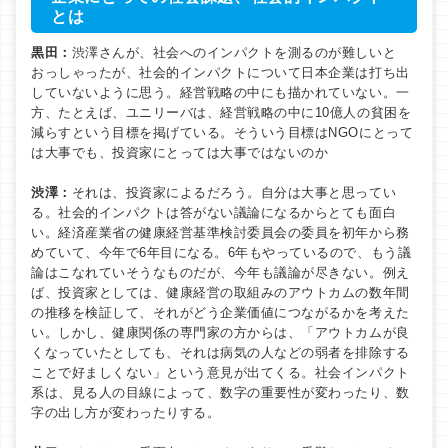
とは
黒田：
渋澤さんが、社会へのインパクトを測るのが難しいと
おっしゃったが、社会的インパクトについて日本企業は打ち出
していないように思う。経営戦略の中にも描かれていない。一
方、たとえば、ユニリーバは、経営戦略の中に10億人の貧困を
減らすという目標を掲げている。そういう目標はNGOにとって
は大事でも、投資家にとっては大事ではないのか
渋澤：
それは、投資家によるだろう。自分は大事と思ってい
る。社会的インパクトは答がない議論になるからとても面白
い。経済産業省の健康経営基準検討委員会の委員を初年から務
めていて、今年で6年目になる。6年もやっているので、もう議
論はこなれていそうなものだが、今年も議論が尽きない。例え
ば、投資家としては、健康経営の取組みのアウトカムの数年間
の推移を検証して、それがどう企業価値につながるかを考えた
い。しかし、健康関係の専門家の方からは、「アウトカムが良
くなっていたとしても、それは病気の人などの弱者を排除する
ことで好ましくない」という意見が出てくる。社会インパクト
系は、見る人の目線によって、数字の重要性が変わったり、数
字の出し方が変わったりする。