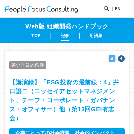
|
EN
Web版 組織開発
ハンドブック
TOP
記事
用語集
善い企業の条件
【講演録】「ESG投資の最前線：4」井
口譲二（ニッセイアセットマネジメン
ト、チーフ・コーポレート・ガバナン
ス・オフィサー）他（第13回GEI有志
会）
企業にとっての社会課題、社会的インパクト