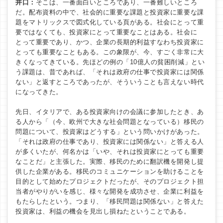
井口：
そこは、一番面白いところであり、一番難しいところ
だ。配布資料の中で、社会的に重要な課題と投資家に重要な課
題をマトリックスで図式化している頁がある。社会にとって重
要ではなくても、投資家にとって重要なことはある。社会に
とって重要であり、かつ、企業の長期的利益すなわち投資家に
とっても重要なこともある。この象限が、今、すごく非常に大
きくなってきている。先ほどの例の「10億人の貧困削減」とい
う課題は、昔であれば、「それは政府の仕事で投資家には関係
ない」と返すところであったが、そういうことも言えない時代
になってきた。
先日、イタリアで、ある投資家向けの会議に参加したとき、あ
る人から「（今、欧州で大きな社会問題となっている）移民の
問題について、投資家はどうする」という問いかけがあった。
「それは政府の仕事であり、投資家には関係ない」と答える人
が多くいたが、何名かは「いや、それは投資家にとっても重要
なことだ」と主張した。実際、移民のために翻訳機を開発し提
供した企業がある。移民のコミュニケーションを助けることを
目的として始めたプロジェクトだったが、そのプロジェクト担
当者がやりがいを感じ、様々な開発を成功させ、企業に利益を
もたらしたという。つまり、「移民問題は関係ない」と答えた
投資家は、利益の機会を見出し損ねたということである。