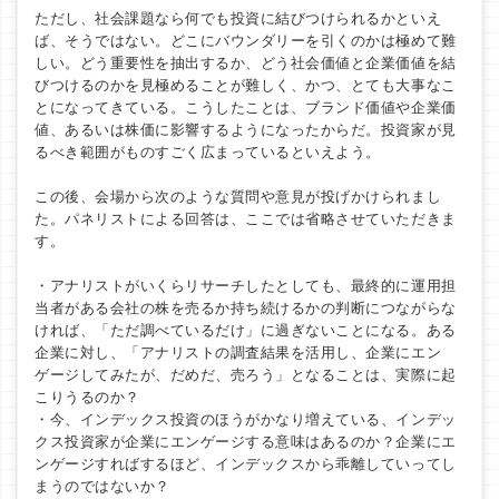
ただし、社会課題なら何でも投資に結びつけられるかといえ
ば、そうではない。どこにバウンダリーを引くのかは極めて難
しい。どう重要性を抽出するか、どう社会価値と企業価値を結
びつけるのかを見極めることが難しく、かつ、とても大事なこ
とになってきている。こうしたことは、ブランド価値や企業価
値、あるいは株価に影響するようになったからだ。投資家が見
るべき範囲がものすごく広まっているといえよう。
この後、会場から次のような質問や意見が投げかけられまし
た。パネリストによる回答は、ここでは省略させていただきま
す。
・アナリストがいくらリサーチしたとしても、最終的に運用担
当者がある会社の株を売るか持ち続けるかの判断につながらな
ければ、「ただ調べているだけ」に過ぎないことになる。ある
企業に対し、「アナリストの調査結果を活用し、企業にエン
ゲージしてみたが、だめだ、売ろう」となることは、実際に起
こりうるのか？
・今、インデックス投資のほうがかなり増えている、インデッ
クス投資家が企業にエンゲージする意味はあるのか？企業にエ
ンゲージすればするほど、インデックスから乖離していってし
まうのではないか？