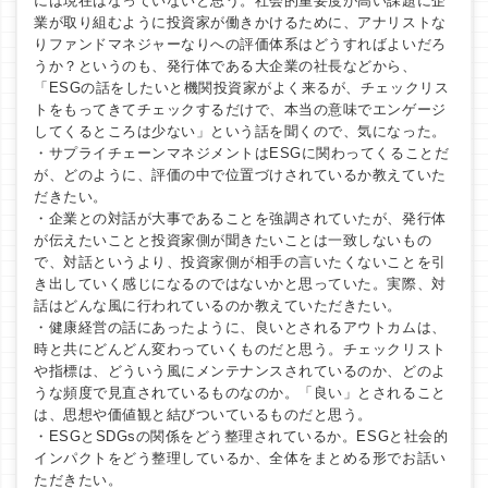
には現在はなっていないと思う。社会的重要度が高い課題に企
業が取り組むように投資家が働きかけるために、アナリストな
りファンドマネジャーなりへの評価体系はどうすればよいだろ
うか？というのも、発行体である大企業の社長などから、
「ESGの話をしたいと機関投資家がよく来るが、チェックリス
トをもってきてチェックするだけで、本当の意味でエンゲージ
してくるところは少ない」という話を聞くので、気になった。
・サプライチェーンマネジメントはESGに関わってくることだ
が、どのように、評価の中で位置づけされているか教えていた
だきたい。
・企業との対話が大事であることを強調されていたが、発行体
が伝えたいことと投資家側が聞きたいことは一致しないもの
で、対話というより、投資家側が相手の言いたくないことを引
き出していく感じになるのではないかと思っていた。実際、対
話はどんな風に行われているのか教えていただきたい。
・健康経営の話にあったように、良いとされるアウトカムは、
時と共にどんどん変わっていくものだと思う。チェックリスト
や指標は、どういう風にメンテナンスされているのか、どのよ
うな頻度で見直されているものなのか。「良い」とされること
は、思想や価値観と結びついているものだと思う。
・ESGとSDGsの関係をどう整理されているか。ESGと社会的
インパクトをどう整理しているか、全体をまとめる形でお話い
ただきたい。