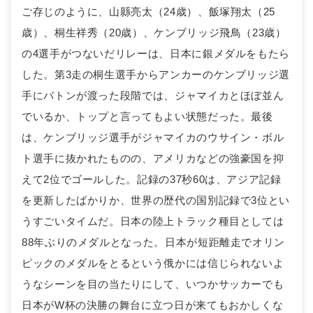
ご存じのように、山縣亮太（24歳）、飯塚翔太（25
歳）、桐生祥秀（20歳）、ケンブリッジ飛鳥（23歳）
の4選手がつないだリレーは、日本に銀メダルをもたら
した。第3走の桐生選手からアンカーのケンブリッジ選
手にバトンが渡った段階では、ジャマイカとほぼ並ん
でいるか、トップと言ってもよい状態だった。最後
は、ケンブリッジ選手がジャマイカのウサイン・ボル
ト選手に抜かれたものの、アメリカなどの強豪国を抑
えて2位でゴールした。記録の37秒60は、アジア記録
を更新したばかりか、世界の歴代の国別記録で3位とい
うすごいタイムだ。日本の陸上トラック種目としては
88年ぶりのメダルとなった。日本が短距離走でオリン
ピックのメダルをとるという俄かには信じられないよ
うなシーンを目の当たりにして、いつかサッカーでも
日本がW杯の決勝の舞台に立つ日が来てもおかしくな