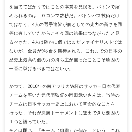
を当ててばかりではことの本質を見誤る。バトンで縮
められるのは、０コンマ数秒だ。バトンパス技術だけ
ではなく、4人の選手達皆が個としての走力の高さを同
等に有していたからこそ今回の結果につながったと見
るべきだ。4人は確かに個ではまだファイナリストでは
ないが、全員が9秒台を期待される、これまでの日本の
歴史上最高の個の力の持ち主が揃ったことこそ勝因の
一番に挙げるべきではないか。
かつて、2010年の南アフリカW杯のサッカー日本代表
チームを率いた元代表監督の岡田武史さんは、当時の
チームは日本サッカー史上において革命的なことを
行った、それが決勝トーナメントに進出できた要因の
１つと語っていた。
それは即ち、「チーム（組織）か個か」という、これ