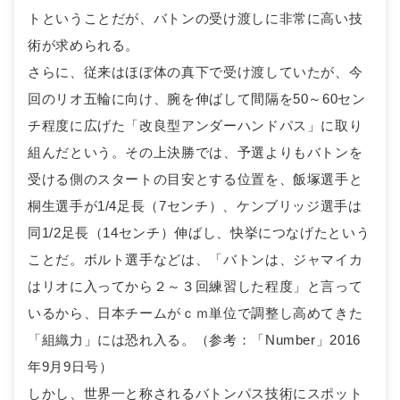
トということだが、バトンの受け渡しに非常に高い技
術が求められる。
さらに、従来はほぼ体の真下で受け渡していたが、今
回のリオ五輪に向け、腕を伸ばして間隔を50～60セン
チ程度に広げた「改良型アンダーハンドパス」に取り
組んだという。その上決勝では、予選よりもバトンを
受ける側のスタートの目安とする位置を、飯塚選手と
桐生選手が1/4足長（7センチ）、ケンブリッジ選手は
同1/2足長（14センチ）伸ばし、快挙につなげたという
ことだ。ボルト選手などは、「バトンは、ジャマイカ
はリオに入ってから２～３回練習した程度」と言って
いるから、日本チームがｃｍ単位で調整し高めてきた
「組織力」には恐れ入る。（参考：「Number」2016
年9月9日号）
しかし、世界一と称されるバトンパス技術にスポット