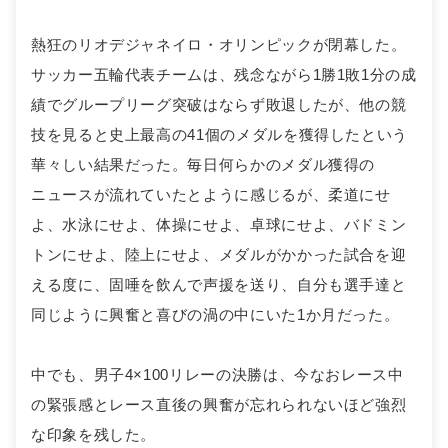
熱狂のリオデジャネイロ・オリンピックが閉幕した。
サッカー五輪代表チームは、残念ながら1勝1敗1分の成
績でグループリーグ突破はならず敗退したが、他の競
技を見ると史上最高の41個のメダルを獲得したという
華々しい結果だった。毎日何らかのメダル獲得の
ニュースが流れていたとように感じるが、柔道にせ
よ、水泳にせよ、体操にせよ、卓球にせよ、バドミン
トンにせよ、陸上にせよ、メダルがかかった試合を迎
える度に、固唾を飲んで声援を送り、自分も選手達と
同じように興奮と喜びの渦の中にいた1か月だった。
中でも、男子4×100リレーの決勝は、今なおレース中
の緊張感とレース直後の興奮が忘れられないほど強烈
な印象を残した。