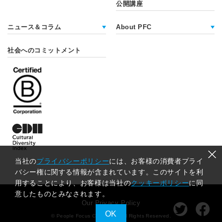
公開講座
ニュース＆コラム
About PFC
社会へのコミットメント
当社の
プライバシーポリシー
には、お客様の消費者プライ
バシー権に関する情報が含まれています。このサイトを利
用することにより、お客様は当社の
クッキーポリシー
に同
意したものとみなされます。
Our Privacy Policy
OK
© People Focus Consulting
All Rights Reserved.