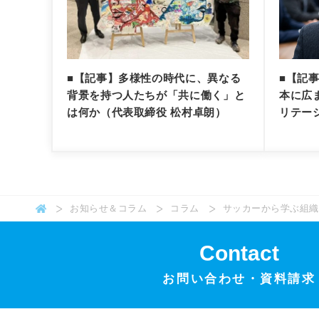
■【記事】多様性の時代に、異なる
■【記
背景を持つ人たちが「共に働く」と
本に広
は何か（代表取締役 松村卓朗）
リテー
お知らせ＆コラム
コラム
サッカーから学ぶ組織
Contact
お問い合わせ・
資料請求