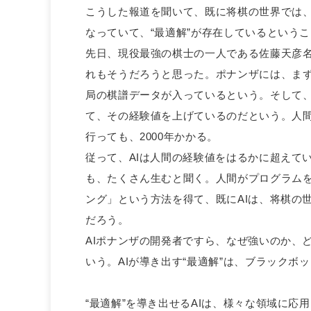
こうした報道を聞いて、既に将棋の世界では、
なっていて、“最適解”が存在しているという
先日、現役最強の棋士の一人である佐藤天彦名
れもそうだろうと思った。ポナンザには、ま
局の棋譜データが入っているという。そして、
て、その経験値を上げているのだという。人間
行っても、2000年かかる。
従って、AIは人間の経験値をはるかに超えて
も、たくさん生むと聞く。人間がプログラムを
ング」という方法を得て、既にAIは、将棋の
だろう。
AIポナンザの開発者ですら、なぜ強いのか、
いう。AIが導き出す“最適解”は、ブラックボ
“最適解”を導き出せるAIは、様々な領域に応