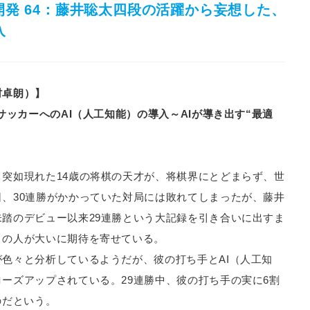
発 64：藤井聡太四段の活躍から妄想した、
入
村卓朗）】
ッカーへのAI（人工知能）の導入～AIが導き出す“最適
突如現れた14歳の将棋の天才が、将棋界にとどまらず、世
、30連勝がかかっていた対局には敗れてしまったが、藤井
踏のデビュー以来29連勝という大記録を引き合いに出すま
くの人が大いに期待を寄せている。
色々と分析しているようだが、彼の打ち手とAI（人工知
ーズアップされている。29連勝中、彼の打ち手の実に6割
のだという。