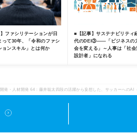
事】ファシリテーションが日
■【記事】サステナビリティ
まって30年、「令和のファシ
代のDEI③——「ビジネスの
ションスキル」とは何か
会を変える」～人事は「社会
設計者」になれる
開発・人材開発 64：藤井聡太四段の活躍から妄想した、サッカーへのAI