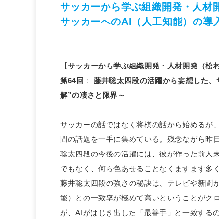
サッカーから学ぶ組織開発・人材開
サッカーへのAI（人工知能）の導
【サッカーから学ぶ組織開発・人材開発（松
第64回
：
藤井聡太四段の活躍から妄想した、サ
解”の凄さと限界～
サッカーの話ではなく将棋の話から始めるが、
間の話題を一手に集めている。残念ながら昨日
聡太四段の今後の活躍には、彼が作った前人未
でもなく、何ら色あせることなくますます多
藤井聡太四段の強さの秘訣は、テレビや新聞が
能）との一致率が極めて高いということがクロ
が、AIがはじき出した「最善手」と一致する