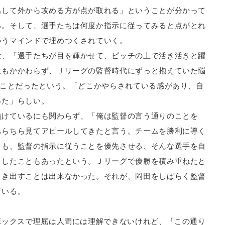
出して外から攻める方が点が取れる」ということが分かって
る。そして、選手たちは何度か指示に従ってみると点がとれ
いうマインドで埋めつくされていく。
は、「選手たちが目を輝かせて、ピッチの上で活き活きと躍
にもかかわらず、Ｊリーグの監督時代にずっと抱えていた悩
うことだったという。「どこかやらされている感があり、自
った」らしい。
負けているにも関わらず、「俺は監督の言う通りのことを
ちらちら見てアピールしてきたと言う。チームを勝利に導く
りも、監督の指示に従うことを優先させる、そんな選手を自
としたこともあったという。Ｊリーグで優勝を積み重ねたと
引き出すことは出来なかった。それが、岡田をしばらく監督
ている。
ボックスで理屈は人間には理解できないけれど、「この通り