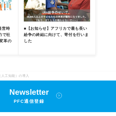
経営時
■【お知らせ】アフリカで最も長い
力で社
紛争の終結に向けて、寄付を行いま
変革の
した
（人工知能）の導入
Newsletter
PFC通信登録