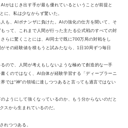
AIがはじき出す手が最も優れているということが前提と
ことに、私は少なからず驚いた。
人も、AIポナンザに負けた。AIの強化の仕方を聞いて、そ
ずもって、これまで人間が行った主たる公式戦のすべての対
さらに驚くことには、AI同士で既に700万局の対戦をし
がその経験値を積もうと試みたなら、1日10局ずつ毎日
いるので、人間が考えもしないような極めて創造的な一手
書くのではなく、AI自体が経験学習する「ディープラーニ
世界では“神”の領域に達しつつあると言っても過言ではない
どのようにして強くなっているのか、もう分からないのだと
ックスから生まれているのだ。
用されつつある。