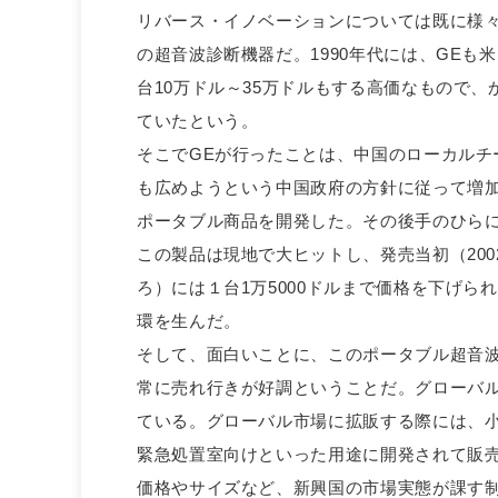
リバース・イノベーションについては既に様々
の超音波診断機器だ。1990年代には、GE
台10万ドル～35万ドルもする高価なもので
ていたという。
そこでGEが行ったことは、中国のローカルチ
も広めようという中国政府の方針に従って増
ポータブル商品を開発した。その後手のひら
この製品は現地で大ヒットし、発売当初（2002
ろ）には１台1万5000ドルまで価格を下げ
環を生んだ。
そして、面白いことに、このポータブル超音
常に売れ行きが好調ということだ。グローバ
ている。グローバル市場に拡販する際には、
緊急処置室向けといった用途に開発されて販
価格やサイズなど、新興国の市場実態が課す