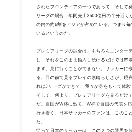
されたフロンティアの一つであって、そして
リーグの場合、年間売上2500億円の半分近く
の内の約6割をアジアが占めている。つまり毎
いるというのだ。
プレミアリーグの試合は、もちろんエンター
し、それをこのまま輸入し続けるだけでは市
まず、見に行くことができない。サッカーに
る。目の前で見るプレイの素晴らしさが、現
れはJリーグができて、我々が身をもって体験
そして、何より、プレミアリーグを見るだけ
だ。自国がW杯に出て、W杯で自国の代表を
行き着く。日本サッカーのファンは、このこと
た。
従って日本のサッカーは、この２つの限界を