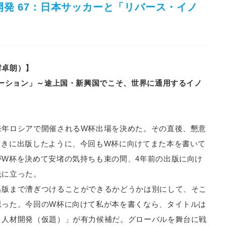
発 67：日本サッカーと「リバース・イノ
村卓朗）】
ーション」～途上国・新興国でこそ、世界に通用するイノ
来年ロシアで開催されるW杯出場を決めた。その直後、懇意
ときに出版したように、今回もW杯に向けてまた本を書いて
W杯を決めて安堵の気持ちも束の間、4年前の出版に向け
先に立った。
出版まで漕ぎつけることができるかどうかは別にして、そこ
思った。今回のW杯に向けて私が本を書くなら、タイトルは
・人材開発（仮題）」が有力候補だ。グローバルを舞台に戦