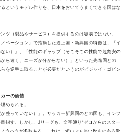
するというモデル作りを、日本をおいてうまくできる国はな
テンツ（製品やサービス）を提供するのは容易ではない。
イノベーション」で指摘した途上国・新興国の特徴は、「イ
いない）」、「性能のギャップ（そこそこの性能で超割安の
場から遠く、ニーズが分からない）」といった先進国との
れらを逆手に取ることが必要だというのがビジャイ・ゴビン
ッカーの価値
そ埋められる。
度が整っていない）」。サッカー新興国のどの国も、インフ
目指す。しかし、Jリーグも、文字通り“ゼロからのスター
たノウハウが多数ある。これは、ずいぶん長い歴史のある欧