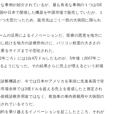
な事例が紹介されているが、最も有名な事例の１つはGE
も米国や日本で開発した機器を中国市場で販売していたが、１
、かつ大型だったため、販売先はごく一部の大病院に限られ
ームの活用によるイノベーションだ。医療の恩恵を地方に
加し続ける地方の診療所向けに、パソコン程度の大きさの
に乗るサイズまで小型化された。
年ごろ）には1台4万ドルしたものが、5年後（2007年ご
られるようになった。その結果さらに売上が増えるという好循
波診断機器が、今では日本やアメリカを筆頭に先進各国で非
ル市場全体では3億ドルを超える売上を達成したと推定され
小規模診療所用途ではなく、救急車の車内搭載用や大病院の
売されているそうだ。
制約を乗り越えるイノベーションを起こしたところ、それが