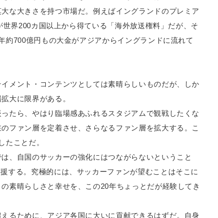
莫大な大きさを持つ市場だ。例えばイングランドのプレミア
が世界200カ国以上から得ている「海外放送権料」だが、そ
年約700億円もの大金がアジアからイングランドに流れて
テイメント・コンテンツとしては素晴らしいものだが、しか
場拡大に限界がある。
嵌ったら、やはり臨場感あふれるスタジアムで観戦したくな
在のファン層を定着させ、さらなるファン層を拡大する。こ
したことだ。
では、自国のサッカーの強化にはつながらないということ
応援する。究極的には、サッカーファンが望むことはそこに
の素晴らしさと幸せを、この20年ちょっとだが経験してき
超えるために、アジア各国に大いに貢献できるはずだ。自身