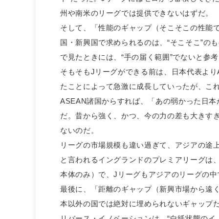
州や南米のリーグでは提供できないはずだ。
そして、「性能のギャップ（そこそこの性能
国・新興国で求められるのは、“そこそこ”の
で見たときには、“手の届く範囲”でないと参
そもそもJリーグができる前は、日本代表より
たことによって急激に成長していったが、こ
ASEAN諸国からすれば、「あの弱かった日
だ。昔から強く、かつ、今の力の差も大きす
ないのだ。
リーグの市場規模も違い過ぎて、アジアの途
と言われるイングランドのプレミアリーグは、
本体のみ）で、Jリーグもアジアのリーグの中
最後に、「距離のギャップ（新興市場から遠
本以外の国では絶対に埋められないギャップ
リバース・イノベーションは、“白紙状態のイ