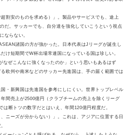
で超割安のものを求める）」。製品やサービスでも、途上
ものだ。サッカーでも、自分達を強化していこうという視点
考にならない。
ASEAN諸国の方が強かった。日本代表はJリーグが誕生し
れだけ短期間でW杯出場常連国になっている国は珍しい。
本がなぜこんなに強くなったのか」という思いもあるはず
ぎる欧州や南米などのサッカー先進国は、手の届く範囲では
上国・新興国は先進国を参考にしにくい。世界トップレベル
年間売上が2500億円（クラブチームの売上を除くリーグ
では断トツの数字だとはいえ、年間120億円程度だ。
く、ニーズが分からない）」。これは、アジアに位置する日
だ。
ノベーション”とも呼ばれる。なぜなら、上述したような