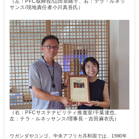
（左：PFC取締役/山田奈緒子、右：テラ・ルネッ
サンス/現地責任者小川真吾氏）
（右：PFCサステナビリティ推進室/千葉達也、
左：テラ・ルネッサンス/理事長・吉田麻衣氏）
ウガンダやコンゴ、中央アフリカ共和国では、1980年