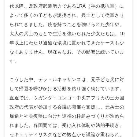
代以降、反政府武装勢力であるLRA（神の抵抗軍）に
よって多くの子どもが誘拐され、兵士として従軍させ
られてきました。銃を持つことを強いられた少年や、
大人の兵士のもとで生活を強いられた少女たちは、10
年以上にわたり過酷な環境に置かれてきたケースも少
なくありません。現在もなお、その影響は続いていま
す。
こうした中、テラ・ルネッサンスは、元子ども兵に対
して帰還を呼びかける活動を粘り強く続けています。
直近では、ウガンダ・コンゴ・中央アフリカの三カ国
政府の代表が参加する会議の開催を支援し、元兵士の
帰還と社会復帰に向けた連携の枠組みづくりが進めら
れました。各国間では、受け入れ体制や法的手続き、
セキュリティリスクなどの観点から議論が重ねられ、