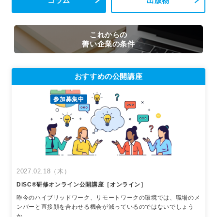
コラム
出版物
これからの
善い企業の条件
おすすめの公開講座
参加募集中
2027.02.18（木）
DiSC®︎研修オンライン公開講座［オンライン］
昨今のハイブリッドワーク、リモートワークの環境では、職場のメ
ンバーと直接顔を合わせる機会が減っているのではないでしょう
か。