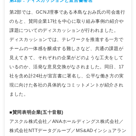
第2部：ディスカッションと宣言書署名
第2部では、GCNJ理事である本島なおみ氏の司会進行
のもと、賛同企業17社を中心に取り組み事例の紹介や
課題についてのディスカッションが行われました。
ディスカッションでは、テレワークを推進する一方で
チームの一体感を醸成する難しさなど、共通の課題が
見えてきて、それぞれの企業がどのような工夫をして
いるのか、活発な意見交換がなされました。同日、17
社を含め計24社が宣言書に署名し、公平な働き方の実
現に向けた各社の具体的なコミットメントが紹介され
ました。
■
賛同表明企業(五十音順)
アスクル株式会社／ANAホールディングス株式会社／
株式会社NTTデータグループ／MS&ADインシュアラン